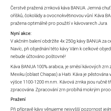
Čerstvě pražená zrnková káva BANUA. Jemná chuť
oříšků, čokolády a ovocnokvětinovou vůní. Káva B
pražena optimálně pro použití v kávovarech Jura.
Nyní akce:
V akčním balení obdržíte 4x 250g kávy BANUA za ce
Navíc, při objednání této kávy Vám k celkové obje
nebude účtováno poštovné!
Káva BANUA 100% arabica, je směsí kávových zrn z 
Mexiku (oblast Chiapas) a Haiti. Káva je pěstována
výšce 1100-1200 m.n.m.. Kávová zrnka jsou ručně tř
zpracována. Zpracování zrn probíhá mokrým pro
Pražení
Při přípravě kávy věnujeme nejvyšší pozornost její