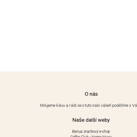
O nás
Milujeme kávu a rádi se o tuto naši vášeň podělíme s V
Naše další weby
Banua značkový e-shop