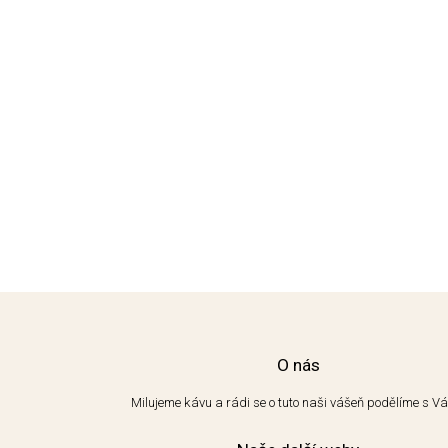
O nás
Milujeme kávu a rádi se o tuto naši vášeň podělíme s V