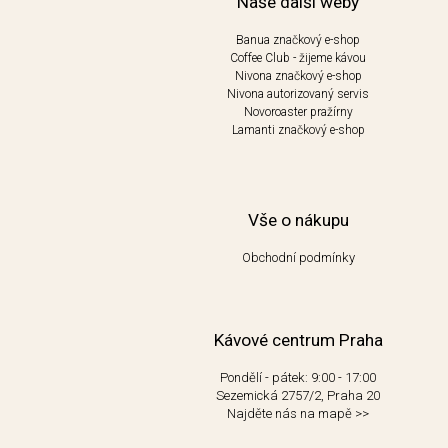
Naše další weby
Banua značkový e-shop
Coffee Club - žijeme kávou
Nivona značkový e-shop
Nivona autorizovaný servis
Novoroaster pražírny
Lamanti značkový e-shop
Vše o nákupu
Obchodní podmínky
Kávové centrum Praha
Pondělí - pátek: 9:00 - 17:00
Sezemická 2757/2, Praha 20
Najděte nás na mapě
>>