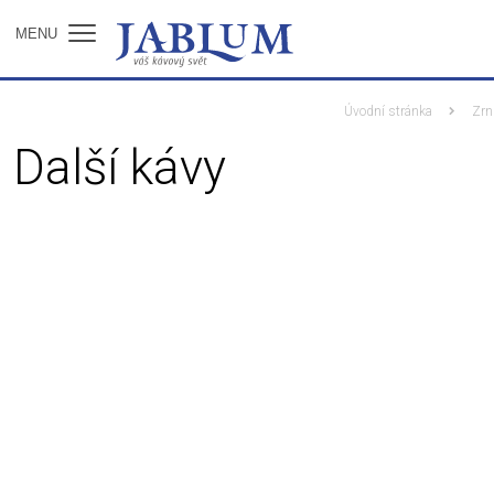
MENU
Úvodní stránka
Zrn
Další kávy