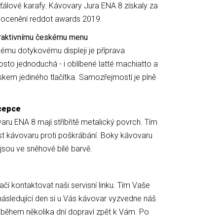
šťálové karafy. Kávovary Jura ENA 8 získaly za
 ocenění reddot awards 2019.
eraktivnímu českému menu
ému dotykovému displeji je příprava
osto jednoduchá - i oblíbené latté machiatto a
skem jediného tlačítka. Samozřejmostí je plně
ncepce
varu ENA 8 mají stříbřitě metalický povrch. Tím
ost kávovaru proti poškrábání. Boky kávovaru
jsou ve sněhově bílé barvě.
čí kontaktovat naši servisní linku. Tím Vaše
 následující den si u Vás kávovar vyzvedne náš
 během několika dní dopraví zpět k Vám. Po