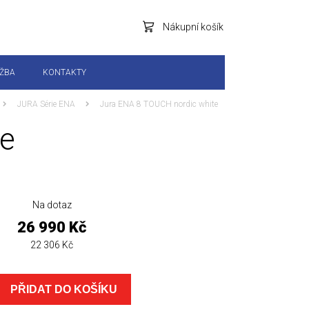
Nákupní košík
RŽBA
KONTAKTY
JURA Série ENA
Jura ENA 8 TOUCH nordic white
te
Na dotaz
26 990 Kč
22 306 Kč