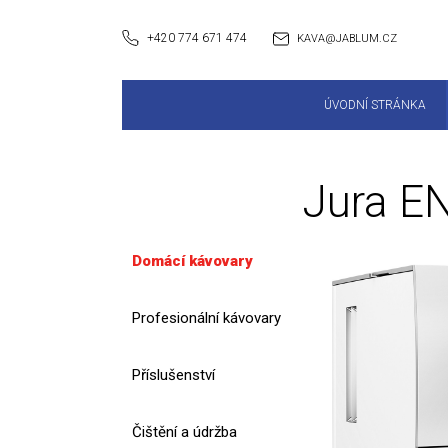
+420 774 671 474
KAVA@JABLUM.CZ
ÚVODNÍ STRÁNKA
Jura E
Domácí kávovary
Profesionální kávovary
Příslušenství
Čištění a údržba