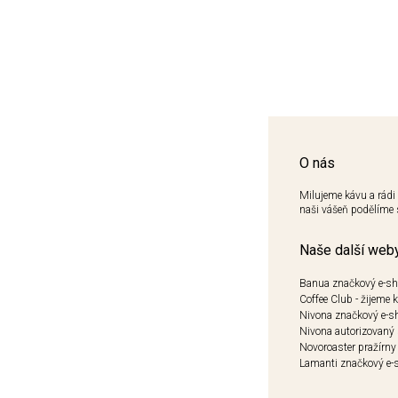
O nás
Milujeme kávu a rádi 
naši vášeň podělíme 
Naše další web
Banua značkový e-s
Coffee Club - žijeme 
Nivona značkový e-s
Nivona autorizovaný 
Novoroaster pražírny
Lamanti značkový e-