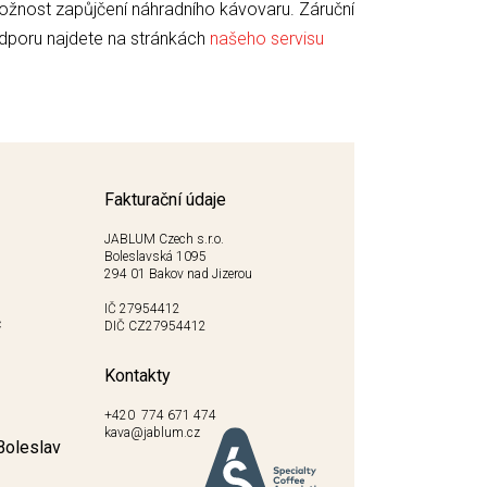
žnost zapůjčení náhradního kávovaru. Záruční
odporu najdete na stránkách
našeho servisu
Fakturační údaje
JABLUM Czech s.r.o.
Boleslavská 1095
294 01 Bakov nad Jizerou
IČ 27954412
c
DIČ CZ27954412
Kontakty
+420 774 671 474
kava@jablum.cz
Boleslav