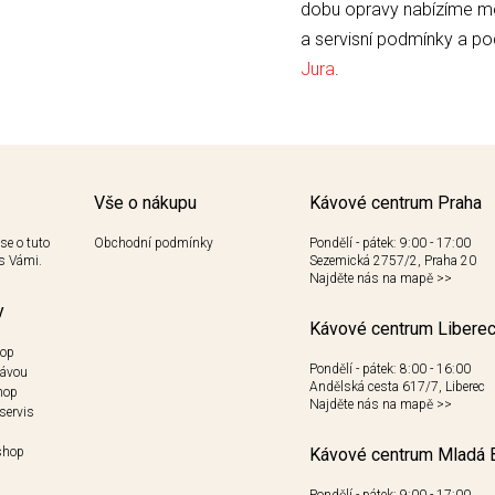
dobu opravy nabízíme mo
a servisní podmínky a p
Jura
.
Vše o nákupu
Kávové centrum Praha
se o tuto
Obchodní podmínky
Pondělí - pátek: 9:00 - 17:00
s Vámi.
Sezemická 2757/2, Praha 20
Najděte nás na mapě
>>
y
Kávové centrum Libere
hop
Pondělí - pátek: 8:00 - 16:00
kávou
Andělská cesta 617/7, Liberec
hop
Najděte nás na mapě
>>
servis
shop
Kávové centrum Mladá 