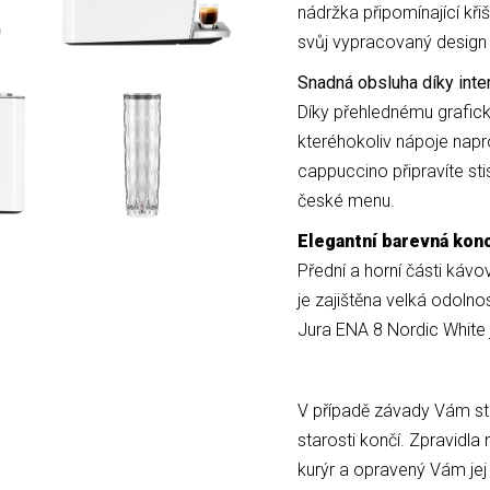
nádržka připomínající kři
svůj vypracovaný design
Snadná obsluha díky int
Díky přehlednému grafick
kteréhokoliv nápoje napr
cappuccino připravíte sti
české menu.
Elegantní barevná ko
Přední a horní části kávo
je zajištěna velká odoln
Jura ENA 8 Nordic White 
V případě závady Vám sta
starosti končí. Zpravidla
kurýr a opravený Vám jej