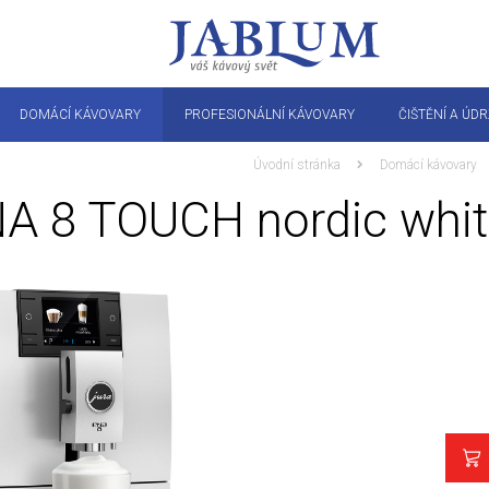
DOMÁCÍ KÁVOVARY
PROFESIONÁLNÍ KÁVOVARY
ČIŠTĚNÍ A ÚD
Úvodní stránka
Domácí kávovary
NA 8 TOUCH nordic whi