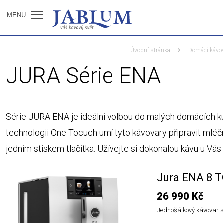
MENU
Úvodní stránka
Domácí kávo
JURA Série ENA
Série JURA ENA je ideální volbou do malých domácích ku
technologii One Tocuch umí tyto kávovary připravit mléč
jedním stiskem tlačítka. Užívejte si dokonalou kávu u Vá
Jura ENA 8 
26 990 Kč