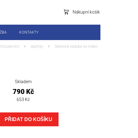
Nákupní košík
RŽBA
KONTAKTY
říslušenství
doplňky
Skleněná nádoba na mléko
Skladem
790 Kč
653 Kč