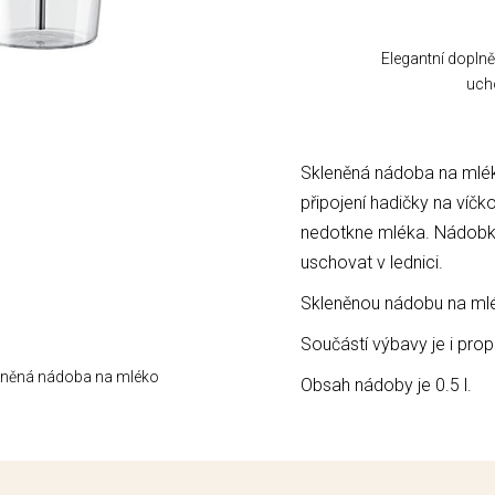
Elegantní dopln
uch
Skleněná nádoba na mlé
připojení hadičky na víčk
nedotkne mléka. Nádobku
uschovat v lednici.
Skleněnou nádobu na ml
Součástí výbavy je i pro
eněná nádoba na mléko
Obsah nádoby je 0.5 l.