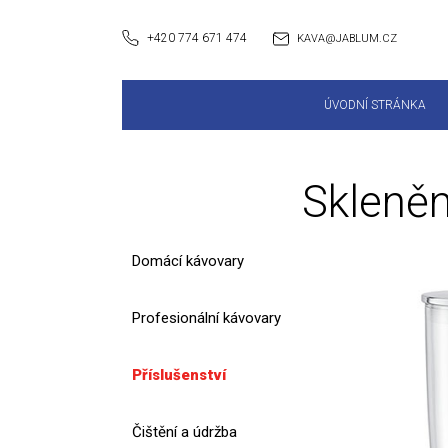
+420 774 671 474
KAVA@JABLUM.CZ
ÚVODNÍ STRÁNKA
Skleně
Domácí kávovary
Profesionální kávovary
Příslušenství
Čištění a údržba