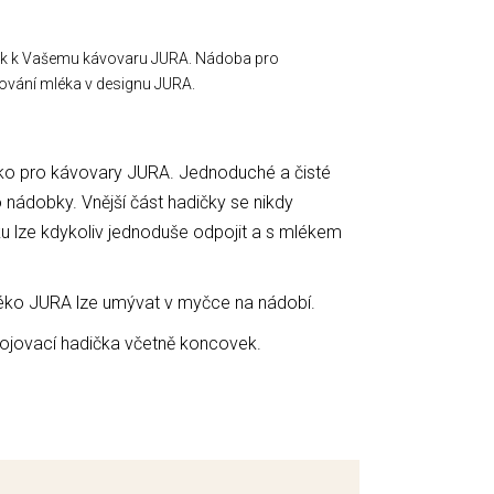
ěk k Vašemu kávovaru JURA. Nádoba pro
ování mléka v designu JURA.
ko pro kávovary JURA. Jednoduché a čisté
o nádobky. Vnější část hadičky se nikdy
 lze kdykoliv jednoduše odpojit a s mlékem
éko JURA lze umývat v myčce na nádobí.
pojovací hadička včetně koncovek.