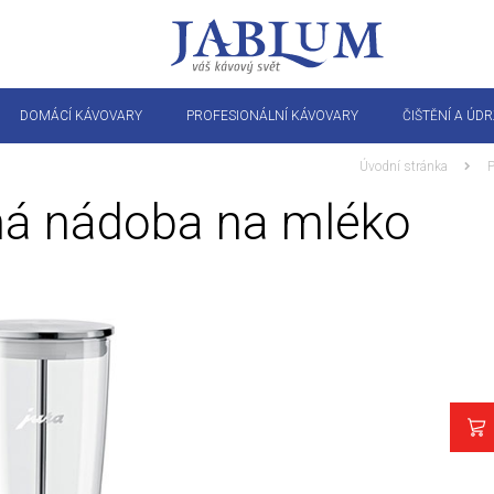
DOMÁCÍ KÁVOVARY
PROFESIONÁLNÍ KÁVOVARY
ČIŠTĚNÍ A ÚD
Úvodní stránka
P
ná nádoba na mléko