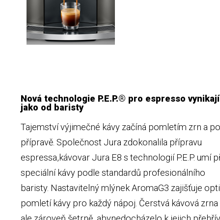
Nová technologie P.E.P.® pro espresso vynikajíc
jako od baristy
Tajemství výjimečné kávy začíná pomletím zrn a pok
přípravě. Společnost Jura zdokonalila přípravu
espressa,kávovar Jura E8 s technologií P.E.P. umí př
speciální kávy podle standardů profesionálního
baristy. Nastavitelný mlýnek AromaG3 zajišťuje opt
pomletí kávy pro každý nápoj. Čerstvá kávová zrna
ale zároveň šetrně, abynedocházelo k jejich přehřívá