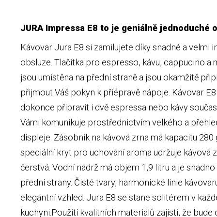
JURA Impressa E8 to je geniálně jednoduché o
Kávovar Jura E8 si zamilujete díky snadné a velmi in
obsluze. Tlačítka pro espresso, kávu, cappucino a
jsou umístěna na přední straně a jsou okamžitě při
přijmout Váš pokyn k příépravě nápoje. Kávovar E8
dokonce připravit i dvě espressa nebo kávy součas
Vámi komunikuje prostřednictvím velkého a přehl
displeje. Zásobník na kávová zrna má kapacitu 280
speciální kryt pro uchování aroma udržuje kávová 
čerstvá. Vodní nádrž má objem 1,9 litru a je snadno
přední strany. Čisté tvary, harmonické linie kávovar
elegantní vzhled. Jura E8 se stane solitérem v každ
kuchyni.Použití kvalitních materiálů zajistí, že bude