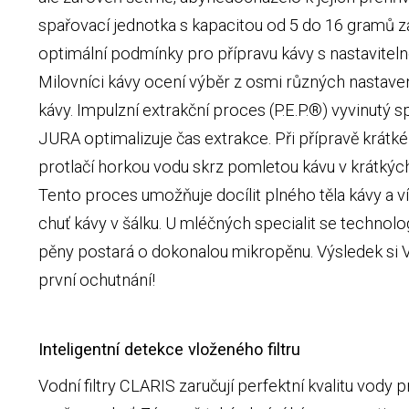
spařovací jednotka s kapacitou od 5 do 16 gramů za
optimální podmínky pro přípravu kávy s nastaviteln
Milovníci kávy ocení výběr z osmi různých nastaven
kávy. Impulzní extrakční proces (P.E.P.®) vyvinutý s
JURA optimalizuje čas extrakce. Při přípravě krát
protlačí horkou vodu skrz pomletou kávu v krátkých
Tento proces umožňuje docílit plného těla kávy a v
chuť kávy v šálku. U mléčných specialit se technol
pěny postará o dokonalou mikropěnu. Výsledek si V
první ochutnání!
Inteligentní detekce vloženého filtru
Vodní filtry CLARIS zaručují perfektní kvalitu vody p