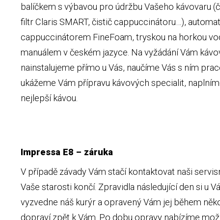
balíčkem s výbavou pro údržbu Vašeho kávovaru (čis
filtr Claris SMART, čistič cappuccinátoru…), autom
cappuccinátorem FineFoam, tryskou na horkou vod
manuálem v českém jazyce. Na vyžádání Vám kávo
nainstalujeme přímo u Vás, naučíme Vás s ním prac
ukážeme Vám přípravu kávových specialit, naplní
nejlepší kávou.
Impressa E8 – záruka
V případě závady Vám stačí kontaktovat naši servisn
Vaše starosti končí. Zpravidla následující den si u 
vyzvedne náš kurýr a opravený Vám jej během něko
dopraví zpět k Vám. Po dobu opravy nabízíme mo