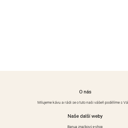
O nás
Milujeme kávu a rádi se o tuto naši vášeň podělíme s V
Naše další weby
Banua značkový e-shop