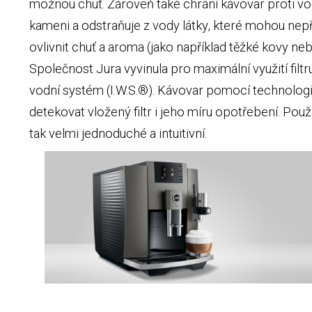
možnou chuť. Zároveň také chrání kávovar proti v
kameni a odstraňuje z vody látky, které mohou nepř
ovlivnit chuť a aroma (jako například těžké kovy neb
Společnost Jura vyvinula pro maximální využití filtru
vodní systém (I.W.S.®). Kávovar pomocí technolog
detekovat vložený filtr i jeho míru opotřebení. Použív
tak velmi jednoduché a intuitivní.